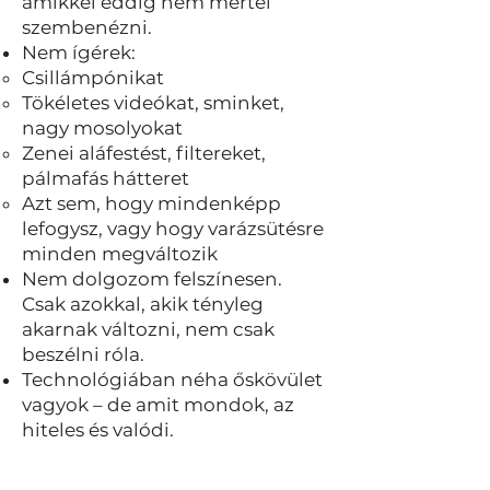
amikkel eddig nem mertél
szembenézni.
Nem ígérek:
Csillámpónikat
Tökéletes videókat, sminket,
nagy mosolyokat
Zenei aláfestést, filtereket,
pálmafás hátteret
Azt sem, hogy mindenképp
lefogysz, vagy hogy varázsütésre
minden megváltozik
Nem dolgozom felszínesen.
Csak azokkal, akik tényleg
akarnak változni, nem csak
beszélni róla.
Technológiában néha őskövület
vagyok – de amit mondok, az
hiteles és valódi.