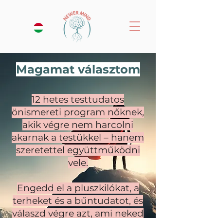
Magamat választom
12 hetes testtudatos
önismereti program nőknek,
akik végre nem harcolni
akarnak a testükkel – hanem
szeretettel együttműködni
vele.
Engedd el a pluszkilókat, a
terheket és a bűntudatot, és
válaszd végre azt, ami neked