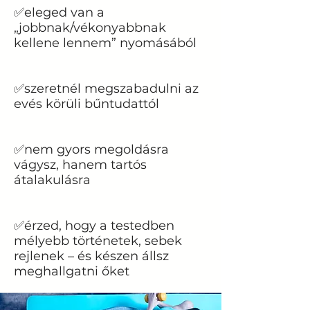
✅eleged van a
„jobbnak/vékonyabbnak
kellene lennem” nyomásából
✅szeretnél megszabadulni az
evés körüli bűntudattól
✅nem gyors megoldásra
vágysz, hanem tartós
átalakulásra
✅érzed, hogy a testedben
mélyebb történetek, sebek
rejlenek – és készen állsz
meghallgatni őket