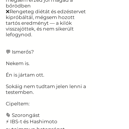
mégsem érzed jól magad a
bőrödben​
❌Rengeteg diétát és edzéstervet
kipróbáltál, mégsem hozott
tartós eredményt — a kilók
visszajöttek, és nem sikerült
lefogynod.
💬 Ismerős?
Nekem is.​
Én is jártam ott.
Sokáig nem tudtam jelen lenni a
testemben.
Cipeltem:​
🌀 Szorongást
⚡ IBS-t és Hashimoto