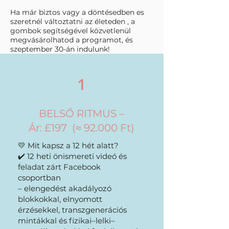
Ha már biztos vagy a döntésedben es
szeretnél változtatni az életeden , a
gombok segítségével közvetlenül
megvásárolhatod a programot, és
szeptember 30-án indulunk!
1
BELSŐ RITMUS –
Ár:
£197
(≈
92.000 Ft)
💛 Mit kapsz a 12 hét alatt?
✔️ 12 heti önismereti videó és
feladat zárt Facebook
csoportban
– elengedést akadályozó
blokkokkal, elnyomott
érzésekkel, transzgenerációs
mintákkal és fizikai–lelki–