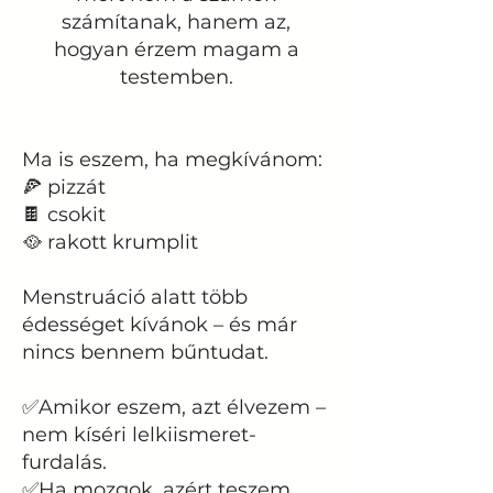
számítanak, hanem az,
hogyan érzem magam a
testemben.
Ma is eszem, ha megkívánom:
🍕 pizzát
🍫 csokit
🥘 rakott krumplit
Menstruáció alatt több
édességet kívánok – és már
nincs bennem bűntudat.
✅Amikor eszem, azt élvezem –
nem kíséri lelkiismeret-
furdalás.
✅Ha mozgok, azért teszem,