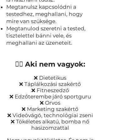
Megtanulsz kapcsolódni a
testedhez, meghallani, hogy
mire van szüksége.
Megtanulod szeretni a tested,
tisztelettel bánni vele, és
meghallani az üzeneteit.
🙅‍♀️
Aki nem vagyok:
❌ Dietetikus
❌ Táplálkozási szakértő
❌ Fitneszedző
❌ Edzőterembe járó sportguru
❌ Orvos
❌ Marketing szakértő
❌ Videóvágó, technológiai zseni
​❌ Tökéletes alkatú, bomba nő
hasizomzattal