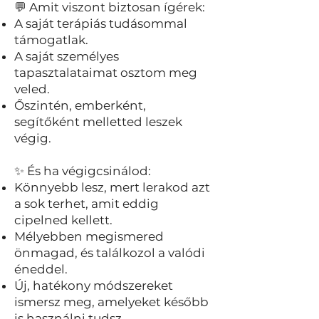
💬 Amit viszont biztosan ígérek:
A saját terápiás tudásommal
támogatlak.
A saját személyes
tapasztalataimat osztom meg
veled.
Őszintén, emberként,
segítőként melletted leszek
végig.
✨ És ha végigcsinálod:
Könnyebb lesz, mert lerakod azt
a sok terhet, amit eddig
cipelned kellett.
Mélyebben megismered
önmagad, és találkozol a valódi
éneddel.
Új, hatékony módszereket
ismersz meg, amelyeket később
is használni tudsz.