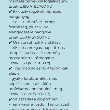
mentális terhekkel foglalkozunk
Érték: £180 (≈ 83.700 Ft)
✔️ Exkluzív rögzített hipnózis
hanganyag
– csak itt érhető el, terhek,
feszültség, plusz kilók
elengedésére hangolva
Érték: £60 (≈ 27.900 Ft)
✔️ Új napi rutinok kialakítása
– étkezés, mozgás, napi ritmus –
terápiás tudással és személyes
tapasztalattal támogatva
Érték: £50 (≈ 23.300 Ft)
✔️ Traumaoldó és NLP technikák
alapjai
– gyakorlatok, amiket más
képzéseken csak külön
tanfolyamokon tanulnál meg
Érték: £80 (≈ 37.200 Ft)
✔️ Válaszadás a csoportban
– nem vagy egyedül! Támogatást
kapsz, és amire tudok, válaszolok.