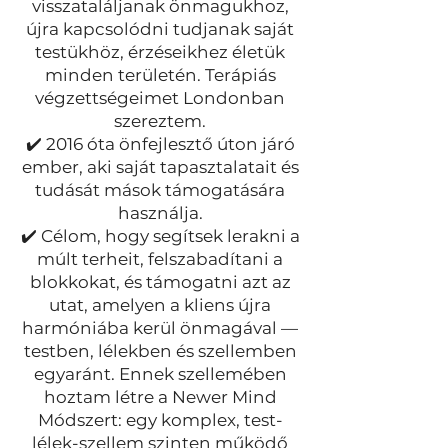
visszataláljanak önmagukhoz,
újra kapcsolódni tudjanak saját
testükhöz, érzéseikhez életük
minden területén. Terápiás
végzettségeimet Londonban
szereztem.
✔️ 2016 óta önfejlesztő úton járó
ember, aki saját tapasztalatait és
tudását mások támogatására
használja.
✔️ Célom, hogy segítsek lerakni a
múlt terheit, felszabadítani a
blokkokat, és támogatni azt az
utat, amelyen a kliens újra
harmóniába kerül önmagával —
testben, lélekben és szellemben
egyaránt. Ennek szellemében
hoztam létre a Newer Mind
Módszert: egy komplex, test-
lélek-szellem szinten működő