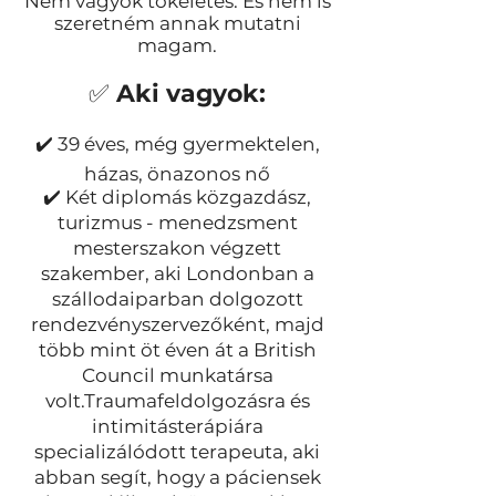
Nem vagyok tökéletes. És nem is
szeretném annak mutatni
magam.
✅
Aki vagyok:
✔️ 39 éves, még gyermektelen,
házas, önazonos nő
✔️ Két diplomás közgazdász,
turizmus - menedzsment
mesterszakon végzett
szakember, aki Londonban a
szállodaiparban dolgozott
rendezvényszervezőként, majd
több mint öt éven át a British
Council munkatársa
volt.Traumafeldolgozásra és
intimitásterápiára
specializálódott terapeuta, aki
abban segít, hogy a páciensek