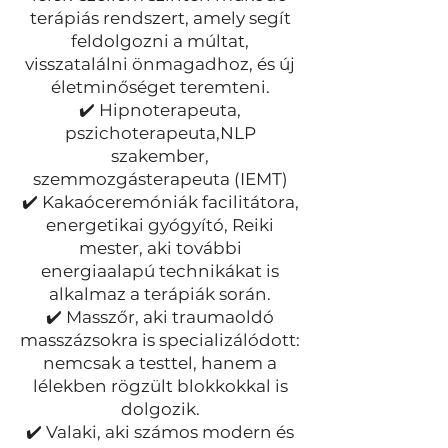
terápiás rendszert, amely segít
feldolgozni a múltat,
visszatalálni önmagadhoz, és új
életminőséget teremteni.
✔️ Hipnoterapeuta,
pszichoterapeuta,NLP
szakember,
szemmozgásterapeuta (IEMT)
✔️ Kakaóceremóniák facilitátora,
energetikai gyógyító, Reiki
mester, aki további
energiaalapú technikákat is
alkalmaz a terápiák során.
✔️ Masszőr, aki traumaoldó
masszázsokra is specializálódott:
nemcsak a testtel, hanem a
lélekben rögzült blokkokkal is
dolgozik.
✔️ Valaki, aki számos modern és