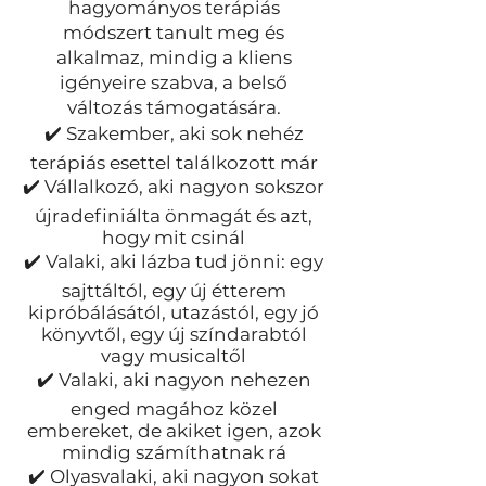
hagyományos terápiás
módszert tanult meg és
alkalmaz, mindig a kliens
igényeire szabva, a belső
változás támogatására.
✔️ Szakember, aki sok nehéz
terápiás esettel találkozott már
✔️ Vállalkozó, aki nagyon sokszor
újradefiniálta önmagát és azt,
hogy mit csinál
✔️ Valaki, aki lázba tud jönni: egy
sajttáltól, egy új étterem
kipróbálásától, utazástól, egy jó
könyvtől, egy új színdarabtól
vagy musicaltől
✔️ Valaki, aki nagyon nehezen
enged magához közel
embereket, de akiket igen, azok
mindig számíthatnak rá
✔️ Olyasvalaki, aki nagyon sokat