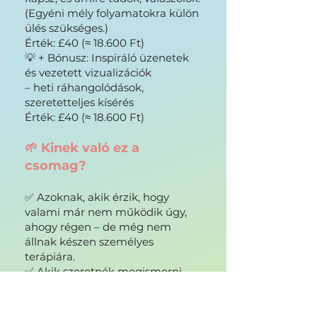
(Egyéni mély folyamatokra külön
ülés szükséges.)
Érték: £40 (≈ 18.600 Ft)
💡 + Bónusz: Inspiráló üzenetek
és vezetett vizualizációk
– heti ráhangolódások,
szeretetteljes kísérés
Érték: £40 (≈ 18.600 Ft)
🌱 Kinek való ez a
csomag?
✅ Azoknak, akik érzik, hogy
valami már nem működik úgy,
ahogy régen – de még nem
állnak készen személyes
terápiára.
✅ Akik szeretnék megismerni
magukat biztonságos keretek
között, egy szeretetteljes,
támogató térben.