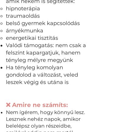
amik nekem is segítettek:
hipnoterápia
traumaoldás
belső gyermek kapcsolódás
árnyékmunka
energetikai tisztítás
Valódi támogatás: nem csak a
felszínt kapargatjuk, hanem
tényleg mélyre megyünk
Ha tényleg komolyan
gondolod a változást, veled
leszek végig és utána is
❌ Amire ne számíts:
Nem ígérem, hogy könnyű lesz.
Lesznek nehéz napok, amikor
belelépsz olyan részeidbe,