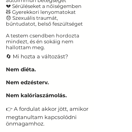
autoimmun betegséget
💔 Sérüléseket a nőiségemben
🧸 Gyerekkori lenyomatokat
😞 Szexuális traumát,
bűntudatot, belső feszültséget
A testem csendben hordozta
mindezt, és én sokáig nem
hallottam meg.
🔄 Mi hozta a változást?
Nem diéta.
Nem edzésterv.
Nem kalóriaszámolás.
👉 A fordulat akkor jött, amikor
megtanultam kapcsolódni
önmagamhoz.